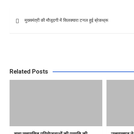
b
s
e
Post
o
A
मुख्यमंत्री की मौजूदगी में सिलक्यारा टनल हुई ब्रेकथ्रू
navigation
o
p
k
p
Related Posts
वाह्य सहायतित परियोजनाओं की प्रगति की
उत्तराखण्ड ने