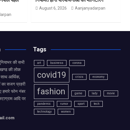
August 6, 2026
Aanjanyadarpan
darpan
n
Tags
दुनियाभर की सभी
art
business
corona
राखण्ड की लोक
covid19
थ-साथ आर्थिक,
crisis
economy
ं का सजग प्रहरी
fashion
 हमारे फोन नंबर
game
lady
movie
ंस्टाग्राम आदि पर
pandemic
rumor
sport
tech
technology
women
ail.com