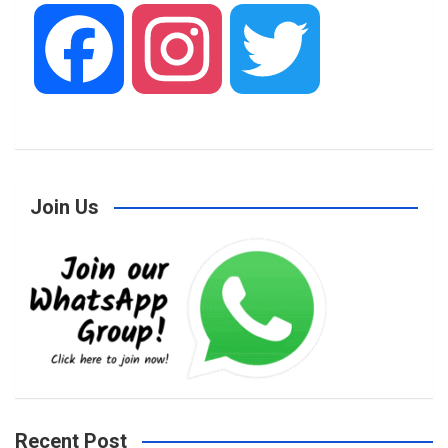
F
I
T
a
n
w
Join Us
c
s
i
e
t
t
b
a
t
Recent Post