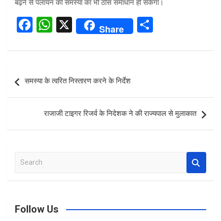
बढ़ने से पलायन की समस्या का भी ठोस समाधान हो सकेगा।
F
W
X
S
Share
a
h
h
ce
at
ar
b
s
e
Post
समस्या के त्वरित निस्तारण करने के निर्देश
o
A
navigation
o
p
राजाजी टाइगर रिजर्व के निदेशक ने की राज्यपाल से मुलाकात
k
p
S
e
a
r
c
Follow Us
h