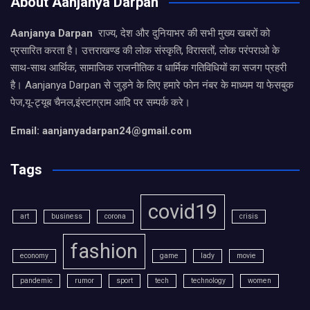
About Aanjanya Darpan
Aanjanya Darpan
राज्य, देश और दुनियाभर की सभी मुख्य खबरों को
प्रसारित करता है। उत्तराखण्ड की लोक संस्कृति, विरासतों, लोक परंपराओ के
साथ-साथ आर्थिक, सामाजिक राजनीतिक व धार्मिक गतिविधियों का सजग प्रहरी
है। Aanjanya Darpan से जुड़ने के लिए हमारे फोन नंबर के माध्यम या फेसबुक
पेज,यू-ट्यूब चैनल,इंस्टाग्राम आदि पर सम्पर्क करे।
Email: aanjanyadarpan24@gmail.com
Tags
covid19
art
business
corona
crisis
fashion
economy
game
lady
movie
pandemic
rumor
sport
tech
technology
women