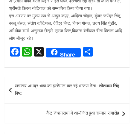
अग्रवाल पार्षद वसंत विहार सहित पार्षद प्रत्यशी रही श्रीमती कीर्ति बेनवाल,
श्रीमती किरन नौटियाल को सम्मानित किया किया गया।
इस अवसर पर मुख्य रूप से अतुल कपूर, आदित्य चौहान, कुंवर जपेंद्र सिंह,
बबलू बंसल, संतोष कोटियाल, देवेंद्र बिष्ट, विनय गोयल, उदय सिंह पुंडीर,
अभिषेक शर्मा, अनुराज छेत्री, सूरज बिष्ट,विकास बेनीवाल रीता विशाल आदि
लोग मौजूद रहे।
F
W
X
S
Share
a
h
h
ce
at
ar
b
s
e
Post
लगातार अभद्र भाषा का इस्तेमाल कर रहे भाजपा नेता : शीशपाल सिंह
o
A
navigation
बिष्ट
o
p
k
p
कैंट विधानसभा में आयोजित हुआ सम्मान समारोह