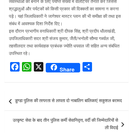
व्यवस्थाओं को बनाने के लिए पर्याप्त संख्या में वॉलेंटियर तैनात करें जिससे
श्रद्धालुओं और पर्यटकों को किसी प्रकार की दिक्कतों का सामना न करना
पड़े। यहां जिलाधिकारी ने जागेश्वर मास्टर प्लान की भी समीक्षा की तथा इस
संबंध में आवश्यक दिशा निर्देश दिए।
इस दौरान प्रभागीय वनाधिकारी श्री दीपक सिंह, श्री प्रदीप धौलाखंडी,
उपजिलाधिकारी सदर श्री संजय कुमार, जैंती/भनोली सौम्या गर्ब्याल जी,
तहसीलदार तथा कार्यवाहक प्रबंधक ज्योति धपवाल जी सहित अन्य संबंधित
उपस्थित रहे।
F
W
X
S
Share
a
h
h
ce
at
ar
b
s
e
Post
डुण्डा पुलिस की तत्परता से लापता दो नाबालिग बालिकाएं सकुशल बरामद
o
A
navigation
o
p
उत्कृष्ट सेवा के बाद तीन पुलिस कर्मी सेवानिवृत्त, वर्दी की जिम्मेदारियों से
k
p
ली विदाई