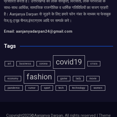
प्रसारित करता है। उत्तराखण्ड की लोक संस्कृति, विरासतों, लोक परंपराओ के
साथ-साथ आर्थिक, सामाजिक राजनीतिक व धार्मिक गतिविधियों का सजग प्रहरी
है। Aanjanya Darpan से जुड़ने के लिए हमारे फोन नंबर के माध्यम या फेसबुक
पेज,यू-ट्यूब चैनल,इंस्टाग्राम आदि पर सम्पर्क करे।
Email: aanjanyadarpan24@gmail.com
Tags
covid19
art
business
corona
crisis
fashion
economy
game
lady
movie
pandemic
rumor
sport
tech
technology
women
Copyright2025©Aanjanya Darpan, All rights reserved | Theme