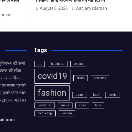
August 6, 2026
Aanjanyadarpan
darpan
n
Tags
दुनियाभर की सभी
art
business
corona
राखण्ड की लोक
covid19
थ-साथ आर्थिक,
crisis
economy
ं का सजग प्रहरी
fashion
 हमारे फोन नंबर
game
lady
movie
ंस्टाग्राम आदि पर
pandemic
rumor
sport
tech
technology
women
ail.com