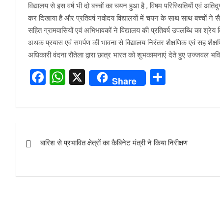
विद्यालय से इस वर्ष भी दो बच्चों का चयन हुआ है , विषम परिस्थितियों एवं अतिदुर्गम
कर दिखाया है और प्रतिवर्ष नवोदय विद्यालयों में चयन के साथ साथ बच्चों ने स
सहित ग्रामवासियों एवं अभिभावकों ने विद्यालय की प्रतिवर्ष उपलब्धि का श्रे
अथक प्रयास एवं समर्पण की भावना से विद्यालय निरंतर शैक्षणिक एवं सह शैक्
अधिकारी वंदना रौतेला द्वारा छात्र भारत को शुभकामनाएं देते हुए उज्जवल भवि
F
W
X
S
Share
a
h
h
ce
at
ar
b
s
e
Post
o
A
बारिश से प्रभावित क्षेत्रों का कैबिनेट मंत्री ने किया निरीक्षण
navigation
o
p
k
p