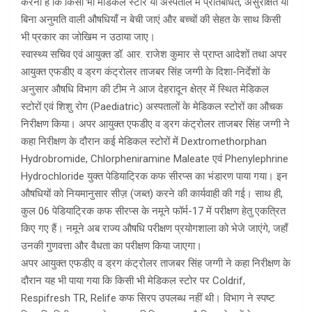
करना है कि किसी भी मेडिकल स्टोर या अस्पताल में प्रतिबंधित, असुरक्षित या
बिना अनुमति वाली औषधियाँ न बेची जाएं और बच्चों की सेहत के साथ किसी
भी प्रकार का जोखिम न उठाया जाए।
स्वास्थ्य सचिव एवं आयुक्त डॉ. आर. राजेश कुमार से प्राप्त आदेशों तथा अपर
आयुक्त एफडीए व ड्रग कंट्रोलर ताजबर सिंह जग्गी के दिशा-निर्देशों के
अनुसार औषधि विभाग की टीम ने आज देहरादून क्षेत्र में स्थित मेडिकल
स्टोरों एवं शिशु रोग (Paediatric) अस्पतालों के मेडिकल स्टोरों का औचक
निरीक्षण किया। अपर आयुक्त एफडीए व ड्रग कंट्रोलर ताजबर सिंह जग्गी ने
कहा निरीक्षण के दौरान कई मेडिकल स्टोरों में Dextromethorphan
Hydrobromide, Chlorpheniramine Maleate एवं Phenylephrine
Hydrochloride युक्त पेडियाट्रिक कफ सीरप्स का भंडारण पाया गया। इन
औषधियों को नियमानुसार सीज़ (जब्त) करने की कार्यवाही की गई। साथ ही,
कुल 06 पेडियाट्रिक कफ सीरप्स के नमूने फॉर्म-17 में परीक्षण हेतु एकत्रित
किए गए हैं। नमूने अब राज्य औषधि परीक्षण प्रयोगशाला को भेजे जाएंगे, जहाँ
उनकी गुणवत्ता और वैधता का परीक्षण किया जाएगा।
अपर आयुक्त एफडीए व ड्रग कंट्रोलर ताजबर सिंह जग्गी ने कहा निरीक्षण के
दौरान यह भी पाया गया कि किसी भी मेडिकल स्टोर पर Coldrif,
Respifresh TR, Relife कफ सिरप उपलब्ध नहीं थी। विभाग ने स्पष्ट