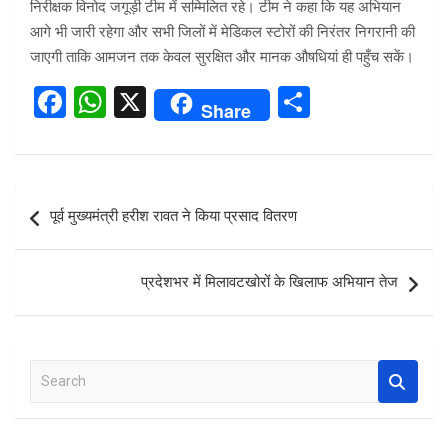
निरीक्षक विनोद जगूड़ी टीम में सम्मिलित रहे। टीम ने कहा कि यह अभियान
आगे भी जारी रहेगा और सभी जिलों में मेडिकल स्टोरों की निरंतर निगरानी की
जाएगी ताकि आमजन तक केवल सुरक्षित और मानक औषधियां ही पहुँच सकें।
F
W
X
S
Share
a
h
h
ce
at
ar
b
s
e
Post
पूर्व मुख्यमंत्री हरीश रावत ने किया प्रसाद वितरण
o
A
navigation
o
p
प्रदेशभर में मिलावटखोरों के खिलाफ अभियान तेज
k
p
S
e
a
r