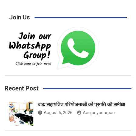
Join Us
c
s
i
e
t
t
b
a
t
Recent Post
वाह्य सहायतित परियोजनाओं की प्रगति की समीक्षा
o
g
e
August 6, 2026
Aanjanyadarpan
o
r
r