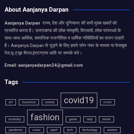
About Aanjanya Darpan
Aanjanya Darpan
राज्य, देश और दुनियाभर की सभी मुख्य खबरों को
प्रसारित करता है। उत्तराखण्ड की लोक संस्कृति, विरासतों, लोक परंपराओ के
साथ-साथ आर्थिक, सामाजिक राजनीतिक व धार्मिक गतिविधियों का सजग प्रहरी
है। Aanjanya Darpan से जुड़ने के लिए हमारे फोन नंबर के माध्यम या फेसबुक
पेज,यू-ट्यूब चैनल,इंस्टाग्राम आदि पर सम्पर्क करे।
Email: aanjanyadarpan24@gmail.com
Tags
covid19
art
business
corona
crisis
fashion
economy
game
lady
movie
pandemic
rumor
sport
tech
technology
women