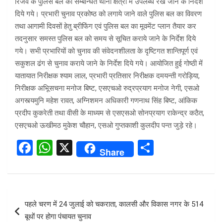
रिजर्व के पुलिस बल को सम्बन्धित थाना क्षेत्रों में उपलब्ध रखे जाने के निर्देश
दिये गये। प्रभारी चुनाव प्रकोष्ठ को लगाये जाने वाले पुलिस बल का विवरण
तथा आगामी दिवसों हेतु ब्रीफिंग एवं पुलिस बल का मूवमेंट प्लान तैयार कर
तदनुसार समस्त पुलिस बल को समय से सूचित कराये जाने के निर्देश दिये
गये। सभी प्रभारियों को चुनाव की संवेदनशीलता के दृष्टिगत शान्तिपूर्ण एवं
सकुशल ढंग से चुनाव कराये जाने के निर्देश दिये गये। आयोजित हुई गोष्ठी में
यातायात निरीक्षक श्याम लाल, प्रभारी प्रतिसार निरीक्षक दमयन्ती गरोड़िया,
निरीक्षक अभिूसचना मनोज बिष्ट, एसएचओ रुद्रप्रयाग मनोज नेगी, एसओ
अगस्त्यमुनि महेश रावत, अग्निशमन अधिकारी गणनाथ सिंह बिष्ट, आंकिक
प्रदीप कुकरेती तथा वीसी के माध्यम से एसएसओ सोनप्रयाग राकेन्द्र कठैत,
एसएचओ ऊखीमठ मुकेश चौहान, एसओ गुप्तकाशी कुलदीप पन्त जुड़े रहे।
F
W
X
S
Share
a
h
h
ce
at
ar
b
s
e
Post
पहले चरण में 24 जुलाई को चकराता, कालसी और विकास नगर के 514
o
A
navigation
बूथों पर होगा पंचायत चुनाव