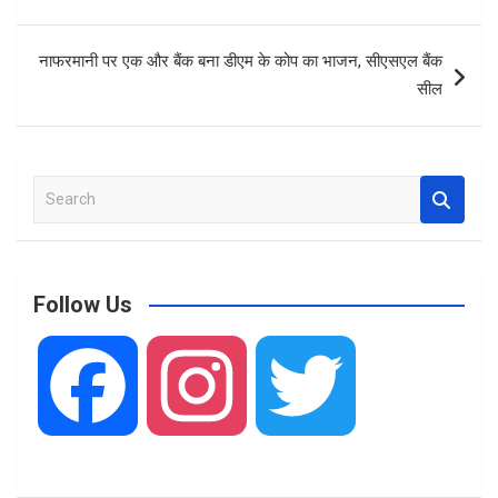
o
p
k
p
नाफरमानी पर एक और बैंक बना डीएम के कोप का भाजन, सीएसएल बैंक
सील
S
e
a
r
c
Follow Us
h
F
I
T
a
n
w