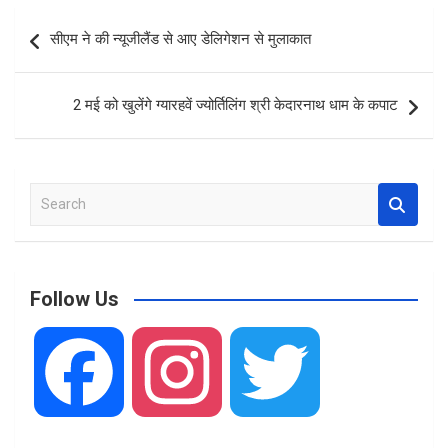
b
s
e
Post
सीएम ने की न्यूजीलैंड से आए डेलिगेशन से मुलाकात
o
A
navigation
o
p
2 मई को खुलेंगे ग्यारहवें ज्योर्तिलिंग श्री केदारनाथ धाम के कपाट
k
p
S
e
a
r
c
Follow Us
h
F
I
T