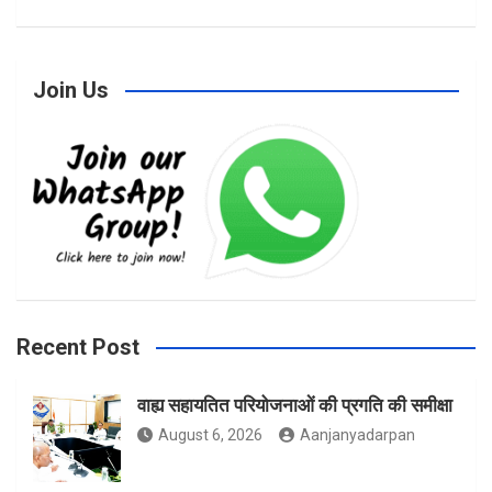
a
n
w
Join Us
c
s
i
e
t
t
b
a
t
Recent Post
वाह्य सहायतित परियोजनाओं की प्रगति की समीक्षा
o
g
e
August 6, 2026
Aanjanyadarpan