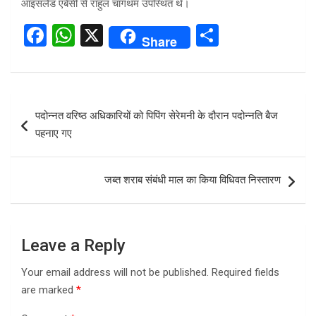
आइसलैंड एंबेसी से राहुल चांगथम उपस्थित थे।
F
W
X
S
Share
a
h
h
ce
at
ar
b
s
e
Post
पदोन्नत वरिष्ठ अधिकारियों को पिपिंग सेरेमनी के दौरान पदोन्नति बैज
o
A
navigation
पहनाए गए
o
p
k
p
जब्त शराब संबंधी माल का किया विधिवत निस्तारण
Leave a Reply
Your email address will not be published.
Required fields
are marked
*