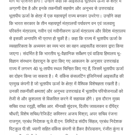
मार्ग भी प्रशस्त होगा। उन्होंने कहा कि आइसलैंड भूतापीय ऊर्जा के क्षेत्र में
अग्रणी देश है और इनके तकनीकी सहयोग और अनुभव से उत्तराखंड
भूतापीय ऊर्जा के क्षेत्र में एक महत्वपूर्ण राज्य बनकर उभरेगा। उन्होंने कहा
कि भारत सरकार के तीन महत्वपूर्ण मंत्रालयों पर्यावरण वन एवं जलवायु
परिवर्तन मंत्रालय, नवीन एवं नवीनीकरण ऊर्जा मंत्रालय और विदेश मंत्रालय
से इसकी अनापत्ति भी प्राप्त हो चुकी है। कहा कि राज्य में भूतापीय ऊर्जा के
व्यवहारिकता के अध्ययन का व्यय भार का वहन आइसलैंड सरकार द्वारा किया
जाएगा। संदर्भित है कि भारतीय भू-वैज्ञानिक सर्वेक्षण एवं वाडिया हिमालय भू-
विज्ञान संस्थान देहरादून के द्वारा किए गए आकलन के अनुसार उत्तराखंड
राज्य में लगभग 40 भू-तापीय स्थल चिन्हित किए गए हैं, जिसमें भूतापीय ऊर्जा
का दोहन किया जा सकता है। मै. वर्किस कंसलटिंग इंजिनियर्स आइसलैंड की
प्रमुख कंपनी है जो भूतापीय ऊर्जा के क्षेत्र में वैश्विक विशेषज्ञता रखती है।
उनकी तकनीकी क्षमताएं और अनुभव उत्तराखंड में भूतापीय परियोजनाओं को
तेजी से और कुशलता से विकसित करने में सहायक होंगे। इस दौरान मुख्य
सचिव राधा रतूड़ी, सचिव आर. मीनाक्षी सुंदरम, दिलीप जावलकर व दीपेंद्र
चौधरी, विशेष सचिव/रेजिडेंट कमिश्नर अजय मिश्रा, अपर सचिव रंजना
राजगुरु, प्रबंध निदेशक यू.जे.वी.एन. लिमिटेड संदीप सिंहल, प्रबंध निदेशक
पिटकुल पी.सी. ध्यानी सहित वर्किस कंपनी से हैंकर हैरोल्डसन, रंजीत कुंना व