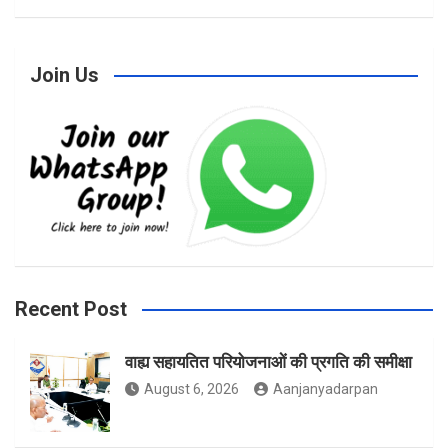
a
n
w
Join Us
c
s
i
e
t
t
b
a
t
Recent Post
वाह्य सहायतित परियोजनाओं की प्रगति की समीक्षा
o
g
e
August 6, 2026
Aanjanyadarpan