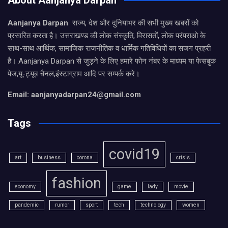
Aanjanya Darpan
राज्य, देश और दुनियाभर की सभी मुख्य खबरों को
प्रसारित करता है। उत्तराखण्ड की लोक संस्कृति, विरासतों, लोक परंपराओ के
साथ-साथ आर्थिक, सामाजिक राजनीतिक व धार्मिक गतिविधियों का सजग प्रहरी
है। Aanjanya Darpan से जुड़ने के लिए हमारे फोन नंबर के माध्यम या फेसबुक
पेज,यू-ट्यूब चैनल,इंस्टाग्राम आदि पर सम्पर्क करे।
Email: aanjanyadarpan24@gmail.com
Tags
covid19
art
business
corona
crisis
fashion
economy
game
lady
movie
pandemic
rumor
sport
tech
technology
women