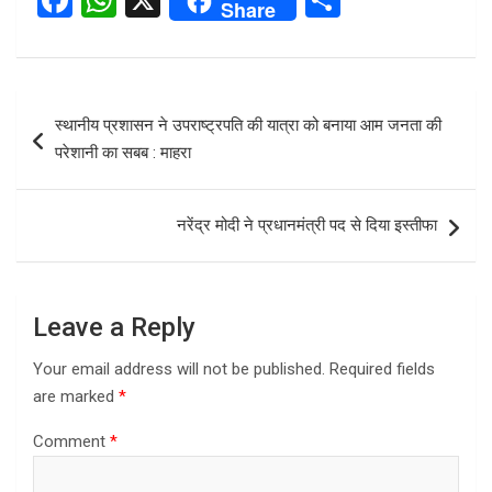
F
W
X
S
Share
a
h
h
ce
at
ar
b
s
e
Post
स्थानीय प्रशासन ने उपराष्ट्रपति की यात्रा को बनाया आम जनता की
o
A
navigation
परेशानी का सबब : माहरा
o
p
k
p
नरेंद्र मोदी ने प्रधानमंत्री पद से दिया इस्तीफा
Leave a Reply
Your email address will not be published.
Required fields
are marked
*
Comment
*