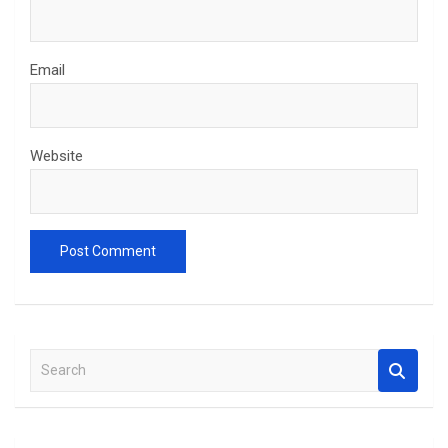
Email
Website
S
e
a
r