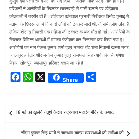
कुसुम देवी पत्नी रामदयाल को रौंद दिया। जिसकी मौके पर ही मौत हो गई।
परिजनों ने आरोपियों के खिलाफ लापरवाही से गाड़ी चलाने पर डोईवाला
कोतवाली में तहरीर दी है। डोईवाला कोतवाल प्रभारी निरीक्षक विनोद गुसाईं ने
बताया कि छिद्दरवाला में जिन दो लोगों को टक्कर मारी थी, वो सभी लोग ठीक हैं,
लेकिन शेरगढ़ निवासी एक महिला की टक्कर के बाद मौत हो गई। आरोपियों के
खिलाफ विभिन्न धाराओं में मामला पंजीकृत कर गिरफ्तार कर लिया गया है।
आरोपियों का नाम पंकज कुमार शर्मा पुत्र नानक चंद शर्मा निवासी खन्ना नगर,
ज्वालापुर हरिद्वार और मनोज कुमार पुत्र राजपाल सिंह त्यागी निवासी गणेश
विहार, सीतापुर, ज्वालापुर हरिद्वार बताये जा रहे है।
F
W
X
S
Share
a
h
h
ce
at
ar
b
s
e
Post
18 मई को खुलेंगे चतुर्थ केदार रुद्रनाथ महादेव मंदिर के कपाट
o
A
navigation
o
p
सीएम पुष्कर सिंह धामी ने चारधाम यात्रा व्यवस्थाओं की समीक्षा की
k
p