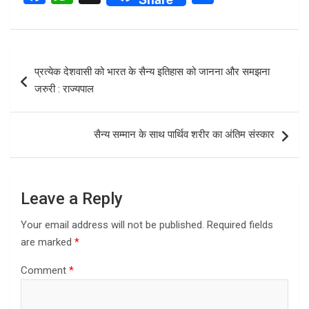
a
h
h
ce
at
ar
b
s
e
Post
प्रत्येक देशवासी को भारत के सैन्य इतिहास को जानना और समझना
o
A
navigation
जरुरी : राज्यपाल
o
p
k
p
सैन्य सम्मान के साथ पार्थिव शरीर का अंतिम संस्कार
Leave a Reply
Your email address will not be published.
Required fields
are marked
*
Comment
*