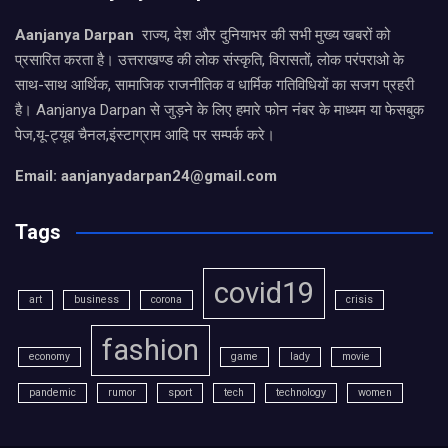
Aanjanya Darpan
राज्य, देश और दुनियाभर की सभी मुख्य खबरों को
प्रसारित करता है। उत्तराखण्ड की लोक संस्कृति, विरासतों, लोक परंपराओ के
साथ-साथ आर्थिक, सामाजिक राजनीतिक व धार्मिक गतिविधियों का सजग प्रहरी
है। Aanjanya Darpan से जुड़ने के लिए हमारे फोन नंबर के माध्यम या फेसबुक
पेज,यू-ट्यूब चैनल,इंस्टाग्राम आदि पर सम्पर्क करे।
Email: aanjanyadarpan24@gmail.com
Tags
covid19
art
business
corona
crisis
fashion
economy
game
lady
movie
pandemic
rumor
sport
tech
technology
women