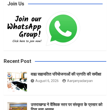
Join Us
c
s
i
e
t
t
b
a
t
Recent Post
वाह्य सहायतित परियोजनाओं की प्रगति की समीक्षा
o
g
e
August 6, 2026
Aanjanyadarpan
o
r
r
उत्तराखण्ड ने वैश्विक स्तर पर संस्कृत के प्रसार को
दिया नया आयाम