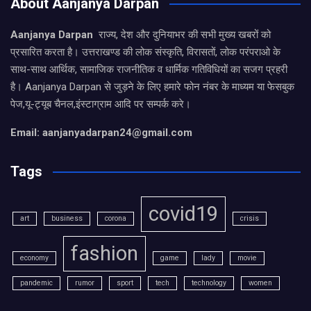
About Aanjanya Darpan
Aanjanya Darpan
राज्य, देश और दुनियाभर की सभी मुख्य खबरों को
प्रसारित करता है। उत्तराखण्ड की लोक संस्कृति, विरासतों, लोक परंपराओ के
साथ-साथ आर्थिक, सामाजिक राजनीतिक व धार्मिक गतिविधियों का सजग प्रहरी
है। Aanjanya Darpan से जुड़ने के लिए हमारे फोन नंबर के माध्यम या फेसबुक
पेज,यू-ट्यूब चैनल,इंस्टाग्राम आदि पर सम्पर्क करे।
Email: aanjanyadarpan24@gmail.com
Tags
covid19
art
business
corona
crisis
fashion
economy
game
lady
movie
pandemic
rumor
sport
tech
technology
women