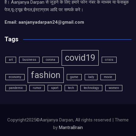
है। Aanjanya Darpan से जुड़ने के लिए हमारे फोन नंबर के माध्यम या फेसबुक
पेज,यू-ट्यूब चैनल,इंस्टाग्राम आदि पर सम्पर्क करे।
Email: aanjanyadarpan24@gmail.com
Tags
covid19
art
business
corona
crisis
fashion
economy
game
lady
movie
pandemic
rumor
sport
tech
technology
women
Copyright2025©Aanjanya Darpan, All rights reserved | Theme
by
MantraBrain