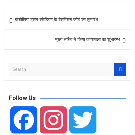
ce
at
ar
b
s
e
Post
कंडोलिया इंडोर स्टेडियम के बैडमिंटन कोर्ट का शुभारंभ
o
A
navigation
o
p
मुख्य सचिव ने किया कार्यशाला का शुभारम्भ
k
p
S
e
a
r
c
Follow Us
h
F
I
T