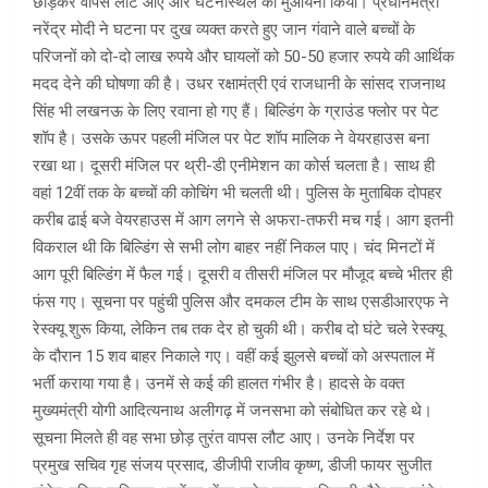
छोड़कर वापस लौट आए और घटनास्थल का मुआयना किया। प्रधानमंत्री
नरेंद्र मोदी ने घटना पर दुख व्यक्त करते हुए जान गंवाने वाले बच्चों के
परिजनों को दो-दो लाख रुपये और घायलों को 50-50 हजार रुपये की आर्थिक
मदद देने की घोषणा की है। उधर रक्षामंत्री एवं राजधानी के सांसद राजनाथ
सिंह भी लखनऊ के लिए रवाना हो गए हैं। बिल्डिंग के ग्राउंड फ्लोर पर पेट
शॉप है। उसके ऊपर पहली मंजिल पर पेट शॉप मालिक ने वेयरहाउस बना
रखा था। दूसरी मंजिल पर थ्री-डी एनीमेशन का कोर्स चलता है। साथ ही
वहां 12वीं तक के बच्चों की कोचिंग भी चलती थी। पुलिस के मुताबिक दोपहर
करीब ढाई बजे वेयरहाउस में आग लगने से अफरा-तफरी मच गई। आग इतनी
विकराल थी कि बिल्डिंग से सभी लोग बाहर नहीं निकल पाए। चंद मिनटों में
आग पूरी बिल्डिंग में फैल गई। दूसरी व तीसरी मंजिल पर मौजूद बच्चे भीतर ही
फंस गए। सूचना पर पहुंची पुलिस और दमकल टीम के साथ एसडीआरएफ ने
रेस्क्यू शुरू किया, लेकिन तब तक देर हो चुकी थी। करीब दो घंटे चले रेस्क्यू
के दौरान 15 शव बाहर निकाले गए। वहीं कई झुलसे बच्चों को अस्पताल में
भर्ती कराया गया है। उनमें से कई की हालत गंभीर है। हादसे के वक्त
मुख्यमंत्री योगी आदित्यनाथ अलीगढ़ में जनसभा को संबोधित कर रहे थे।
सूचना मिलते ही वह सभा छोड़ तुरंत वापस लौट आए। उनके निर्देश पर
प्रमुख सचिव गृह संजय प्रसाद, डीजीपी राजीव कृष्ण, डीजी फायर सुजीत