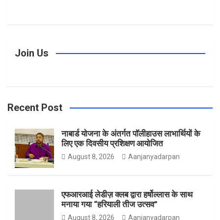
a
n
w
Join Us
c
s
i
Recent Post
e
t
t
नाबार्ड योजना के अंतर्गत पॉलीहाउस लाभार्थियों के
लिए एक दिवसीय प्रशिक्षण आयोजित
b
a
t
August 8, 2026
Aanjanyadarpan
एफआरआई लेडीज़ क्लब द्वारा हर्षोल्लास के साथ
o
g
e
मनाया गया “हरियाली तीज उत्सव”
August 8, 2026
Aanjanyadarpan