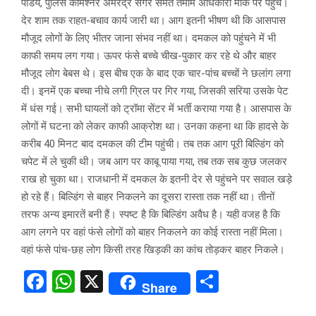
पांडेय, पुलिस कमिश्नर अमरेंद्र सेंगर समेत तमाम अधिकारी मौके पर पहुंचे।
देर शाम तक राहत-बचाव कार्य जारी था। आग इतनी भीषण थी कि आसपास
मौजूद लोगों के लिए भीतर जाना संभव नहीं था। दमकल को पहुंचने में भी
काफी समय लग गया। ऊपर फंसे बच्चे चीख-पुकार कर रहे थे और बाहर
मौजूद लोग बेबस थे। इस बीच एक के बाद एक चार-पांच बच्चों ने छलांग लगा
दी। इनमें एक बच्चा नीचे लगी ग्रिल पर गिर गया, जिसकी सरिया उसके पेट
में धंस गई। सभी घायलों को ट्रॉमा सेंटर में भर्ती कराया गया है। आसपास के
लोगों में घटना को लेकर काफी आक्रोश था। उनका कहना था कि हादसे के
करीब 40 मिनट बाद दमकल की टीम पहुंची। तब तक आग पूरी बिल्डिंग को
चपेट में ले चुकी थी। जब आग पर काबू पाया गया, तब तक सब कुछ जलकर
राख हो चुका था। राजधानी में दमकल के इतनी देर से पहुंचने पर सवाल खड़े
हो रहे हैं। बिल्डिंग से बाहर निकलने का दूसरा रास्ता तक नहीं था। तीनों
तरफ अन्य इमारतें बनी हैं। स्पष्ट है कि बिल्डिंग अवैध है। यही वजह है कि
आग लगने पर वहां फंसे लोगों को बाहर निकलने का कोई रास्ता नहीं मिला।
वहां फंसे पांच-छह लोग किसी तरह खिड़की का कांच तोड़कर बाहर निकले।
F
W
X
S
Share
a
h
h