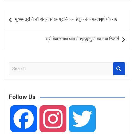
ce
at
ar
b
s
e
Post
मुख्यमंत्री ने की क्षेत्र के समग्र विकास हेतु अनेक महत्वपूर्ण घोषणाएं
o
A
navigation
o
p
श्री केदारनाथ धाम में श्रद्धालुओं का नया रिकॉर्ड
k
p
S
e
a
r
c
Follow Us
h
F
I
T