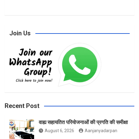
a
n
w
Join Us
c
s
i
e
t
t
b
a
t
Recent Post
वाह्य सहायतित परियोजनाओं की प्रगति की समीक्षा
o
g
e
August 6, 2026
Aanjanyadarpan