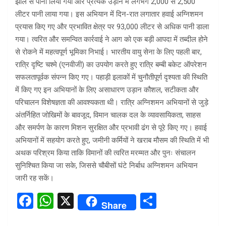
झील से पानी लिया गया और प्रत्येक उड़ान में लगभग 2,000 से 2,500
लीटर पानी लाया गया। इस अभियान में दिन-रात लगातार हवाई अग्निशमन
प्रयास किए गए और प्रभावित क्षेत्र पर 93,000 लीटर से अधिक पानी डाला
गया। त्वरित और समन्वित कार्रवाई ने आग को एक बड़ी आपदा में तब्दील होने
से रोकने में महत्वपूर्ण भूमिका निभाई। भारतीय वायु सेना के लिए पहली बार,
रात्रि दृष्टि चश्मे (एनवीजी) का उपयोग करते हुए रात्रि बम्बी बकेट ऑपरेशन
सफलतापूर्वक संपन्न किए गए। पहाड़ी इलाकों में चुनौतीपूर्ण दृश्यता की स्थिति
में किए गए इन अभियानों के लिए असाधारण उड़ान कौशल, सटीकता और
परिचालन विशेषज्ञता की आवश्यकता थी। रात्रि अग्निशमन अभियानों से जुड़े
अंतर्निहित जोखिमों के बावजूद, विमान चालक दल के व्यावसायिकता, साहस
और समर्पण के कारण मिशन सुरक्षित और प्रभावी ढंग से पूरे किए गए। हवाई
अभियानों में सहयोग करते हुए, जमीनी कर्मियों ने खराब मौसम की स्थिति में भी
अथक परिश्रम किया ताकि विमानों की त्वरित मरम्मत और पुनः संचालन
सुनिश्चित किया जा सके, जिससे चौबीसों घंटे निर्बाध अग्निशमन अभियान
जारी रह सकें।
F
W
X
S
Share
a
h
h