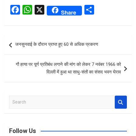
F
W
X
S
Share
a
h
h
ce
at
ar
b
s
e
Post
जनसुनवाई के दौरान प्राप्त हुए 60 से अधिक प्रकरण
o
A
navigation
o
p
गौ हत्या पर पूर्ण प्रतिबंध लगाने की मांग को लेकर 7 नवंबर 1966 को
k
p
दिल्ली में हुआ था साधु-संतों का संसद भवन घेराव
S
e
a
r
c
Follow Us