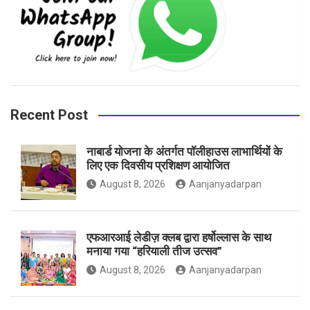
e
t
t
b
a
t
Recent Post
नाबार्ड योजना के अंतर्गत पॉलीहाउस लाभार्थियों के
o
g
e
लिए एक दिवसीय प्रशिक्षण आयोजित
August 8, 2026
Aanjanyadarpan
o
r
r
एफआरआई लेडीज़ क्लब द्वारा हर्षोल्लास के साथ
मनाया गया “हरियाली तीज उत्सव”
August 8, 2026
Aanjanyadarpan
k
a