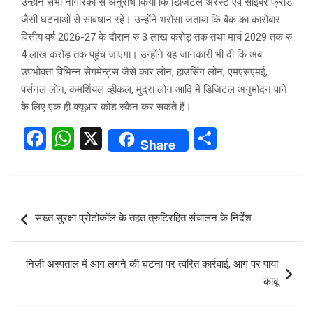
उन्होंने सभी नागरिकों से अनुरोध किया कि डिजिटल अरेस्ट एवं साइबर फ्रॉड
जैसी घटनाओं से सावधान रहें। उन्होंने भरोसा जताया कि बैंक का कारोबार
वित्तीय वर्ष 2026-27 के दौरान रु 3 लाख करोड़ तक तथा मार्च 2029 तक रु
4 लाख करोड़ तक पहुंच जाएगा। उन्होंने यह जानकारी भी दी कि अब
उपभोक्ता विभिन्न सेगमेन्ट्स जैसे कार लोन, हाउसिंग लोन, एमएसएमई,
पर्सनल लोन, कमर्शियल व्हीकल, मुद्रा लोन आदि में डिजिटल अनुमोदन पाने
के लिए एक ही क्यूआर कोड स्कैन कर सकते हैं।
F
W
X
S
Share
a
h
h
ce
at
ar
b
s
e
Post
सख्त सुरक्षा प्रोटोकॉल के तहत त्रुटिरहित संचालन के निर्देश
o
A
navigation
o
p
निजी अस्पताल में आग लगने की घटना पर त्वरित कार्रवाई, आग पर पाया
k
p
काबू