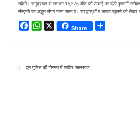
सकेंगे। समुद्रतल से लगभग 15,225 फीट की ऊंचाई पर दंडी पुष्कर्णी सरोवर क
संस्कृति का अद्भुत संगम माना जाता है। श्रद्धालुओं में कपाट खुलने को लेकर
F
W
X
S
Share
a
h
h
ce
at
ar
b
s
e
Post
o
A
दून पुलिस की गिरफ्त में शातिर जालसाज
navigation
o
p
k
p