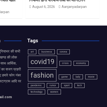
August 6, 2026
Aanjanyadarpan
darpan
n
Tags
दुनियाभर की सभी
art
business
corona
राखण्ड की लोक
covid19
थ-साथ आर्थिक,
crisis
economy
ं का सजग प्रहरी
fashion
 हमारे फोन नंबर
game
lady
movie
ंस्टाग्राम आदि पर
pandemic
rumor
sport
tech
technology
women
ail.com