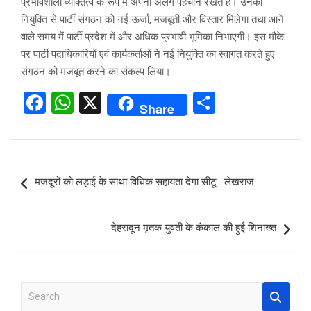
प्रभावशाली व्यक्तित्व के रूप में अपनी अलग पहचान रखते हैं। उनकी
नियुक्ति से पार्टी संगठन को नई ऊर्जा, मजबूती और विस्तार मिलेगा तथा आने
वाले समय में पार्टी प्रदेश में और अधिक प्रभावी भूमिका निभाएगी। इस मौके
पर पार्टी पदाधिकारियों एवं कार्यकर्ताओं ने नई नियुक्ति का स्वागत करते हुए
संगठन को मजबूत करने का संकल्प लिया।
F
W
X
S
Share
a
h
h
ce
at
ar
b
s
e
Post
मजदूरों को लड़ाई के साथा विधिक सहायता देगा सीटू : लेखराज
o
A
navigation
o
p
देहरादून मृतक युवती के कंकाल की हुई शिनाख्त
k
p
S
e