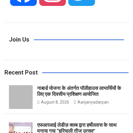
a
n
w
Join Us
c
s
i
Recent Post
e
t
t
नाबार्ड योजना के अंतर्गत पॉलीहाउस लाभार्थियों के
लिए एक दिवसीय प्रशिक्षण आयोजित
b
a
t
August 8, 2026
Aanjanyadarpan
एफआरआई लेडीज़ क्लब द्वारा हर्षोल्लास के साथ
o
g
e
मनाया गया “हरियाली तीज उत्सव”