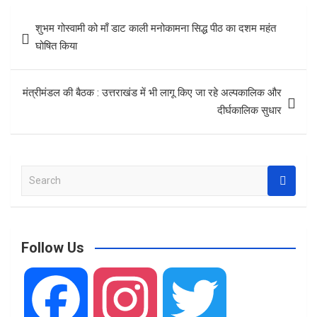
b
s
e
Post
शुभम गोस्वामी को माँ डाट काली मनोकामना सिद्ध पीठ का दशम महंत
o
A
navigation
घोषित किया
o
p
k
p
मंत्रीमंडल की बैठक : उत्तराखंड में भी लागू किए जा रहे अल्पकालिक और
दीर्घकालिक सुधार
S
e
a
r
c
Follow Us
h
F
I
T