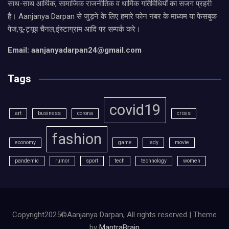
साथ-साथ आर्थिक, सामाजिक राजनीतिक व धार्मिक गतिविधियों का सजग प्रहरी
है। Aanjanya Darpan से जुड़ने के लिए हमारे फोन नंबर के माध्यम या फेसबुक
पेज,यू-ट्यूब चैनल,इंस्टाग्राम आदि पर सम्पर्क करे।
Email: aanjanyadarpan24@gmail.com
Tags
covid19
art
business
corona
crisis
fashion
economy
game
lady
movie
pandemic
rumor
sport
tech
technology
women
Copyright2025©Aanjanya Darpan, All rights reserved | Theme
by
MantraBrain