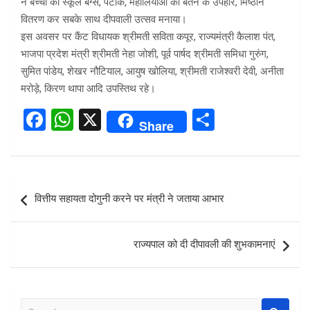
ने बच्चों को स्कूल बैग्स, पटाके, महालियाओ को बर्तन के उपहार, मिष्ठान
वितरण कर सबके साथ दीपवाली उत्सव मनाया।
इस अवसर पर कैंट विधायक श्रीमती सविता कपूर, राज्यमंत्री कैलाश पंत,
भाजपा प्रदेश मंत्री श्रीमती नेहा जोशी, पूर्व पार्षद श्रीमती समिधा गुरुंग,
सुमित पांडेय, शेखर नौटियाल, आयुष खोलिया, श्रीमती राजेश्वरी देवी, अनीता
मरोड़े, किरण थापा आदि उपस्तिथ रहे।
F
W
X
S
Share
a
h
h
ce
at
ar
b
s
e
Post
वित्तीय सहायता दोगुनी करने पर मंत्री ने जताया आभार
o
A
navigation
o
p
राज्यपाल को दी दीपावली की शुभकामनाएं
k
p
S