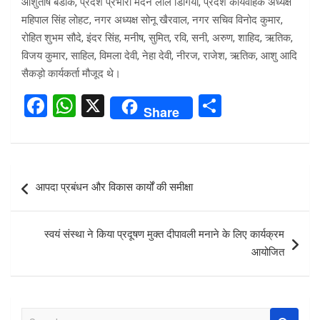
आशुतोष बडाक, प्रदेश प्रभारी मदन लाल डिंगिया, प्रदेश कार्यवाहक अध्यक्ष
महिपाल सिंह लोहट, नगर अध्यक्ष सोनू खैरवाल, नगर सचिव विनोद कुमार,
रोहित शुभम सौदे, इंदर सिंह, मनीष, सुमित, रवि, सनी, अरुण, शाहिद, ऋतिक,
विजय कुमार, साहिल, विमला देवी, नेहा देवी, नीरज, राजेश, ऋतिक, आशु आदि
सैकड़ो कार्यकर्ता मौजूद थे।
F
W
X
S
Share
a
h
h
ce
at
ar
b
s
e
Post
आपदा प्रबंधन और विकास कार्यों की समीक्षा
o
A
navigation
o
p
स्वयं संस्था ने किया प्रदूषण मुक्त दीपावली मनाने के लिए कार्यक्रम
k
p
आयोजित
S