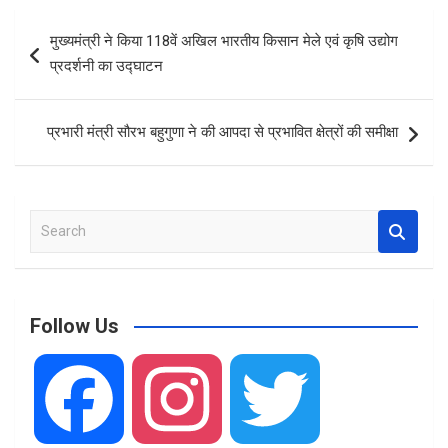
b
s
e
Post
मुख्यमंत्री ने किया 118वें अखिल भारतीय किसान मेले एवं कृषि उद्योग
o
A
navigation
प्रदर्शनी का उद्घाटन
o
p
k
p
प्रभारी मंत्री सौरभ बहुगुणा ने की आपदा से प्रभावित क्षेत्रों की समीक्षा
S
e
a
r
c
Follow Us
h
F
I
T