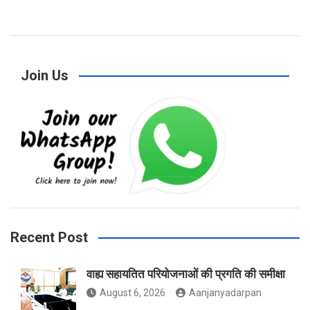
a
n
w
Join Us
c
s
i
e
t
t
b
a
t
Recent Post
वाह्य सहायतित परियोजनाओं की प्रगति की समीक्षा
o
g
e
August 6, 2026
Aanjanyadarpan