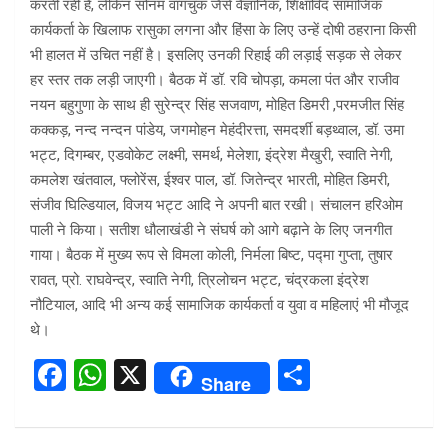
करती रही हैं, लेकिन सोनम वांगचुक जैसे वैज्ञानिक, शिक्षाविद सामाजिक
कार्यकर्ता के खिलाफ रासुका लगना और हिंसा के लिए उन्हें दोषी ठहराना किसी
भी हालत में उचित नहीं है। इसलिए उनकी रिहाई की लड़ाई सड़क से लेकर
हर स्तर तक लड़ी जाएगी। बैठक में डॉ. रवि चोपड़ा, कमला पंत और राजीव
नयन बहुगुणा के साथ ही सुरेन्द्र सिंह सजवाण, मोहित डिमरी ,परमजीत सिंह
कक्कड़, नन्द नन्दन पांडेय, जगमोहन मेहंदीरत्ता, समदर्शी बड़थ्वाल, डॉ. उमा
भट्ट, दिगम्बर, एडवोकेट लक्ष्मी, समर्थ, मेलेशा, इंद्रेश मैखुरी, स्वाति नेगी,
कमलेश खंतवाल, फ्लोरेंस, ईश्वर पाल, डॉ. जितेन्द्र भारती, मोहित डिमरी,
संजीव घिल्डियाल, विजय भट्ट आदि ने अपनी बात रखी। संचालन हरिओम
पाली ने किया। सतीश धौलाखंडी ने संघर्ष को आगे बढ़ाने के लिए जनगीत
गाया। बैठक में मुख्य रूप से विमला कोली, निर्मला बिष्ट, पद्मा गुप्ता, तुषार
रावत, प्रो. राघवेन्द्र, स्वाति नेगी, त्रिलोचन भट्ट, चंद्रकला इंद्रेश
नौटियाल, आदि भी अन्य कई सामाजिक कार्यकर्ता व युवा व महिलाएं भी मौजूद
थे।
F
W
X
S
Share
a
h
h
ce
at
ar