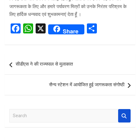
जागरूकता के लिए और हमारे पर्यावरण मित्रों को उनके निरंतर परिश्रम के
लिए हार्दिक धन्यवाद एवं शुभकामनाएं देता हूँ ।
F
W
X
S
Share
a
h
h
ce
at
ar
b
s
e
Post
सीडीएस ने की राज्यपाल से मुलाकात
o
A
navigation
o
p
सैन्य स्टेशन में आयोजित हुई जागरूकता संगोष्ठी
k
p
S
e
a
r