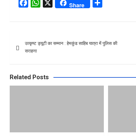
F
W
X
S
Share
a
h
h
ce
at
ar
b
s
e
Post
o
A
उत्कृष्ट ड्यूटी का सम्मान : हेमकुंड साहिब यात्रा में पुलिस की
navigation
o
p
सराहना
k
p
Related Posts