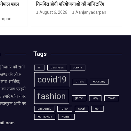
त-नेपाल पहल
नियमित होगी परियोजनाओं की मॉनिटरिंग
August 6, 2026
Aanjanyadarpan
darpan
n
Tags
दुनियाभर की सभी
art
business
corona
राखण्ड की लोक
covid19
थ-साथ आर्थिक,
crisis
economy
ं का सजग प्रहरी
fashion
 हमारे फोन नंबर
game
lady
movie
ंस्टाग्राम आदि पर
pandemic
rumor
sport
tech
technology
women
ail.com