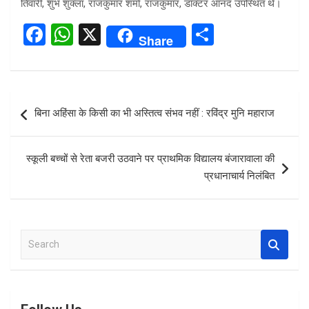
तिवारी, शुभ शुक्ला, राजकुमार शर्मा, राजकुमार, डॉक्टर आनंद उपस्थित थे।
F
W
X
S
Share
a
h
h
ce
at
ar
b
s
e
Post
बिना अहिंसा के किसी का भी अस्तित्व संभव नहीं : रविंद्र मुनि महाराज
o
A
navigation
o
p
स्कूली बच्चों से रेता बजरी उठवाने पर प्राथमिक विद्यालय बंजारावाला की
k
p
प्रधानाचार्य निलंबित
S
e
a
r
c