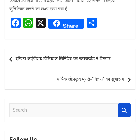
विकास की दिशा में आगे बढ़ाने तथा अवैध निर्माणों पर सख्त नियंत्रण
सुनिश्चित करने का लक्ष्य रखा गया है।
F
W
X
S
Share
a
h
h
ce
at
ar
b
s
e
Post
इन्दिरा आईवीएफ हॉस्पिटल लिमिटेड का उत्तराखंड में विस्तार
o
A
navigation
o
p
वार्षिक खेलकूद प्रतियोगिताओ का शुभारम्भ
k
p
S
e
a
r
c
Follow Us