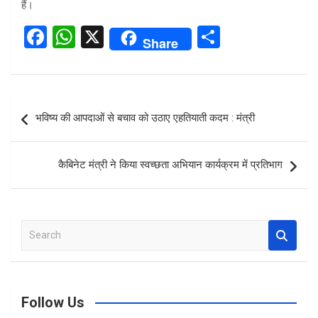
हैं।
F
W
X
S
Share
a
h
h
ce
at
ar
b
s
e
Post
भविष्य की आपदाओं से बचाव को उठाए एहतियाती कदम : मंत्री
o
A
navigation
o
p
कैबिनेट मंत्री ने किया स्वच्छता अभियान कार्यक्रम में प्रतिभाग
k
p
S
e
a
r
c
Follow Us
h