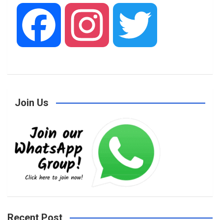
F
I
T
a
n
w
Join Us
c
s
i
e
t
t
b
a
t
Recent Post