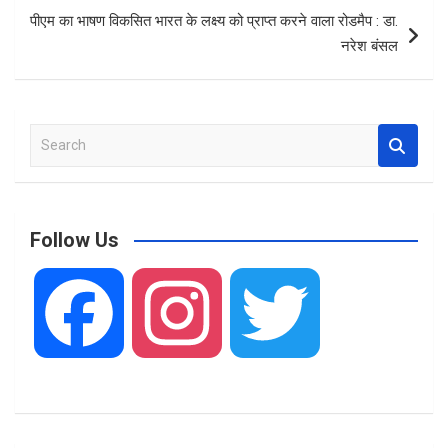
o
p
पीएम का भाषण विकसित भारत के लक्ष्य को प्राप्त करने वाला रोडमैप : डा.
k
p
नरेश बंसल
S
e
a
r
c
Follow Us
h
F
I
T
a
n
w