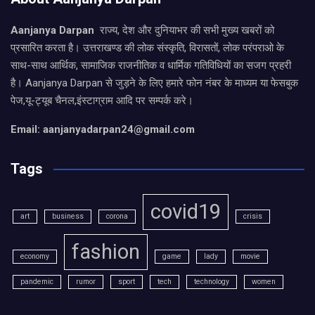
Aanjanya Darpan
राज्य, देश और दुनियाभर की सभी मुख्य खबरों को
प्रसारित करता है। उत्तराखण्ड की लोक संस्कृति, विरासतों, लोक परंपराओ के
साथ-साथ आर्थिक, सामाजिक राजनीतिक व धार्मिक गतिविधियों का सजग प्रहरी
है। Aanjanya Darpan से जुड़ने के लिए हमारे फोन नंबर के माध्यम या फेसबुक
पेज,यू-ट्यूब चैनल,इंस्टाग्राम आदि पर सम्पर्क करे।
Email: aanjanyadarpan24@gmail.com
Tags
covid19
art
business
corona
crisis
fashion
economy
game
lady
movie
pandemic
rumor
sport
tech
technology
women