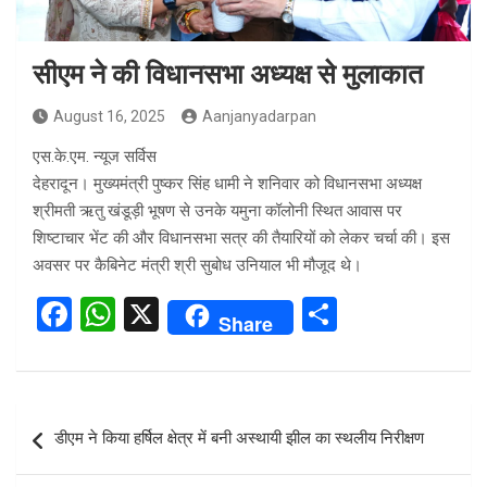
सीएम ने की विधानसभा अध्यक्ष से मुलाकात
August 16, 2025
Aanjanyadarpan
एस.के.एम. न्यूज सर्विस
देहरादून। मुख्यमंत्री पुष्कर सिंह धामी ने शनिवार को विधानसभा अध्यक्ष
श्रीमती ऋतु खंडूड़ी भूषण से उनके यमुना कॉलोनी स्थित आवास पर
शिष्टाचार भेंट की और विधानसभा सत्र की तैयारियों को लेकर चर्चा की। इस
अवसर पर कैबिनेट मंत्री श्री सुबोध उनियाल भी मौजूद थे।
F
W
X
S
Share
a
h
h
ce
at
ar
b
s
e
Post
डीएम ने किया हर्षिल क्षेत्र में बनी अस्थायी झील का स्थलीय निरीक्षण
o
A
navigation