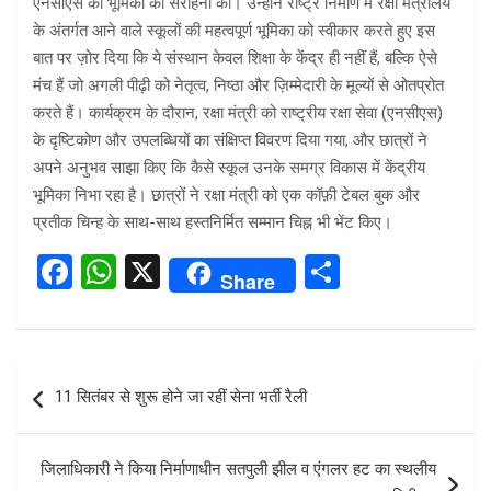
एनसीएस की भूमिका की सराहना की। उन्होंने राष्ट्र निर्माण में रक्षा मंत्रालय
के अंतर्गत आने वाले स्कूलों की महत्वपूर्ण भूमिका को स्वीकार करते हुए इस
बात पर ज़ोर दिया कि ये संस्थान केवल शिक्षा के केंद्र ही नहीं हैं, बल्कि ऐसे
मंच हैं जो अगली पीढ़ी को नेतृत्व, निष्ठा और ज़िम्मेदारी के मूल्यों से ओतप्रोत
करते हैं। कार्यक्रम के दौरान, रक्षा मंत्री को राष्ट्रीय रक्षा सेवा (एनसीएस)
के दृष्टिकोण और उपलब्धियों का संक्षिप्त विवरण दिया गया, और छात्रों ने
अपने अनुभव साझा किए कि कैसे स्कूल उनके समग्र विकास में केंद्रीय
भूमिका निभा रहा है। छात्रों ने रक्षा मंत्री को एक कॉफ़ी टेबल बुक और
प्रतीक चिन्ह के साथ-साथ हस्तनिर्मित सम्मान चिह्न भी भेंट किए।
F
W
X
S
Share
a
h
h
ce
at
ar
b
s
e
Post
11 सितंबर से शुरू होने जा रहीं सेना भर्ती रैली
o
A
navigation
o
p
जिलाधिकारी ने किया निर्माणाधीन सतपुली झील व एंगलर हट का स्थलीय
k
p