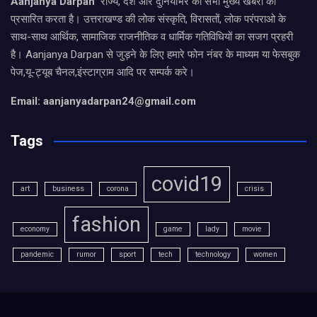
Aanjanya Darpan
राज्य, देश और दुनियाभर की सभी मुख्य खबरों को
प्रसारित करता है। उत्तराखण्ड की लोक संस्कृति, विरासतों, लोक परंपराओ के
साथ-साथ आर्थिक, सामाजिक राजनीतिक व धार्मिक गतिविधियों का सजग प्रहरी
है। Aanjanya Darpan से जुड़ने के लिए हमारे फोन नंबर के माध्यम या फेसबुक
पेज,यू-ट्यूब चैनल,इंस्टाग्राम आदि पर सम्पर्क करे।
Email: aanjanyadarpan24@gmail.com
Tags
covid19
art
business
corona
crisis
fashion
economy
game
lady
movie
pandemic
rumor
sport
tech
technology
women