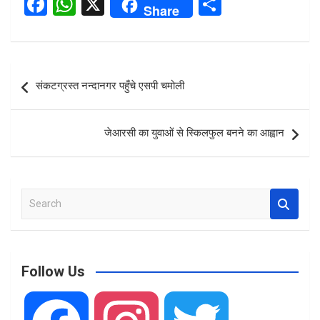
F
W
X
S
Share
a
h
h
ce
at
ar
b
s
e
Post
संकटग्रस्त नन्दानगर पहुँचे एसपी चमोली
o
A
navigation
o
p
जेआरसी का युवाओं से स्किलफुल बनने का आह्वान
k
p
S
e
a
r
c
Follow Us
h