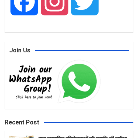
F
I
T
a
n
w
Join Us
c
s
i
e
t
t
b
a
t
Recent Post