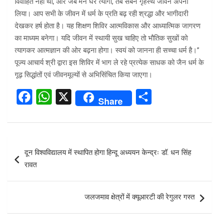
विवाहित नहीं था, और जब मैंने घर त्यागा, तब सबने गृहस्थ जीवन अपना
लिया। आप सभी के जीवन में धर्म के प्रति बढ़ रही श्रद्धा और भागीदारी
देखकर हर्ष होता है। यह शिक्षण शिविर आत्मविकास और आध्यात्मिक जागरण
का माध्यम बनेगा। यदि जीवन में स्थायी सुख चाहिए तो भौतिक सुखों को
त्यागकर आत्मज्ञान की ओर बढ़ना होगा। स्वयं को जानना ही सच्चा धर्म है।”
पूज्य आचार्य श्री द्वारा इस शिविर में भाग ले रहे प्रत्येक साधक को जैन धर्म के
गूढ़ सिद्धांतों एवं जीवनमूल्यों से अभिसिंचित किया जाएगा।
F
W
X
S
Share
a
h
h
ce
at
ar
b
s
e
Post
दून विश्वविद्यालय में स्थापित होगा हिन्दू अध्ययन केन्द्रः डॉ. धन सिंह
o
A
navigation
रावत
o
p
k
p
जलजमाव क्षेत्रों में क्यूआरटी की रेगुलर गस्त