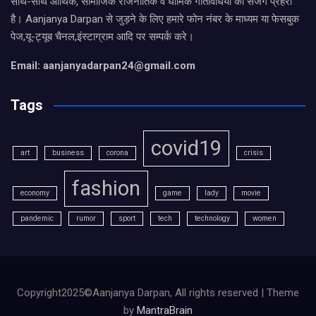
साथ-साथ आर्थिक, सामाजिक राजनीतिक व धार्मिक गतिविधियों का सजग प्रहरी
है। Aanjanya Darpan से जुड़ने के लिए हमारे फोन नंबर के माध्यम या फेसबुक
पेज,यू-ट्यूब चैनल,इंस्टाग्राम आदि पर सम्पर्क करे।
Email: aanjanyadarpan24@gmail.com
Tags
covid19
art
business
corona
crisis
fashion
economy
game
lady
movie
pandemic
rumor
sport
tech
technology
women
Copyright2025©Aanjanya Darpan, All rights reserved | Theme
by
MantraBrain