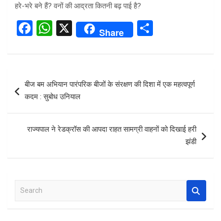
हरे-भरे बने हैं? वनों की आद्रता कितनी बढ़ पाई है?
F
W
X
S
Share
a
h
h
ce
at
ar
b
s
e
Post
बीज बम अभियान पारंपरिक बीजों के संरक्षण की दिशा में एक महत्वपूर्ण
o
A
navigation
कदम : सुबोध उनियाल
o
p
k
p
राज्यपाल ने रेडक्रॉस की आपदा राहत सामग्री वाहनों को दिखाई हरी
झंडी
S
e
a