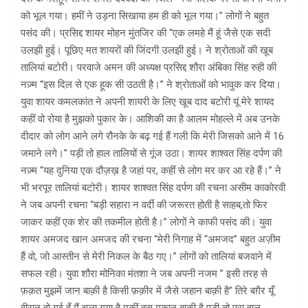
को भूल गया। हमीं ने उड़ना सिखाया हम ही को भूल गया।” लोगों ने बहुत
पसंद की। प्रसिद्द शायर मोहन मुंतजिर की “एक लमहे मैं हूं जैसे एक सदी
उलझी हुई। पूछिए मत शायरों की जिंदगी उलझी हुई। ने श्रोताओं की खूब
तालियां बटोरी। परवाजे अमन की अध्यक्ष प्रसिद्द शौरा अंबिका सिंह रुही की
नज़्म “इस दिल से एक हूक सी उठती है।” ने श्रोताओं को भावुक कर दिया।
युवा शायर कमलकांत ने अपनी शायरी के लिए खूब दाद बटोरी यूं मेरे शायद
कहीं वो रोया है मुझको पुकार के। आशिकी का है आलम मोहल्ले में अब उनके
दीदार को लोग आने लगे रौनके के बढ़ गई हैं गली कि मेरी जिसको आने में 16
जमाने लगे।” पड़ी तो हाल तालियों से गूंज उठा। शायर शाश्वत सिंह दर्पण की
नज़्म “यह दुनिया एक दौज़ख़ है जहां पर, कहीं से लोग मर कर आ रहे हैं।” ने
भी भरपूर तालियां बटोरी। शायर शाश्वत सिंह दर्पण की रचना असीम काकोरवी
ने जब अपनी रचना “बड़ी सहारा न वर्दी की जरूरत होती है साहब,तो फिर
जाकर कहीं एक शेर की तकमील होती है।” लोगों ने काफी पसंद की। युवा
शायर अमजद खान अमजद की रचना “मेरी निगाह में “अमजद” बहुत अज़ीम
हैं वो, जो आस्तीन से मेरी निकल के बैठ गए।” लोगों को तालियां बजवाने में
सफल रही। युवा शौरा मोनिका मंतशा ने जब अपनी नजम ” इसी तरह से
फ़क़त मुझमें जान बाक़ी है किसी फ़क़ीर में जैसे जहान बाक़ी है” तिरे बग़ैर यूँ