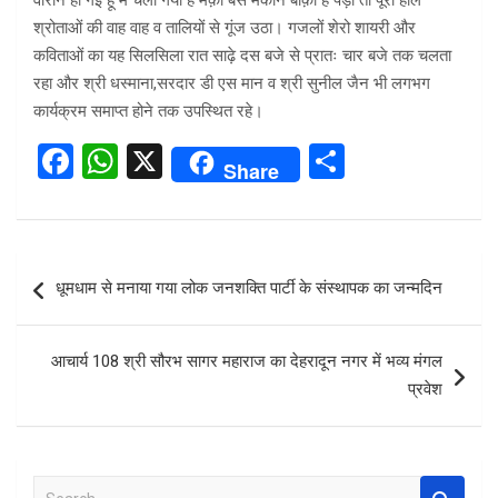
वीरान हो गई हूँ मैं चला गया है मक़ीं बस मकान बाक़ी है पड़ी तो पूरा हाल
श्रोताओं की वाह वाह व तालियों से गूंज उठा। गजलों शेरो शायरी और
कविताओं का यह सिलसिला रात साढ़े दस बजे से प्रातः चार बजे तक चलता
रहा और श्री धस्माना,सरदार डी एस मान व श्री सुनील जैन भी लगभग
कार्यक्रम समाप्त होने तक उपस्थित रहे।
F
W
X
S
Share
a
h
h
ce
at
ar
b
s
e
Post
धूमधाम से मनाया गया लोक जनशक्ति पार्टी के संस्थापक का जन्मदिन
o
A
navigation
o
p
आचार्य 108 श्री सौरभ सागर महाराज का देहरादून नगर में भव्य मंगल
k
p
प्रवेश
S