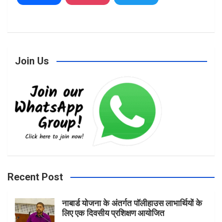
a
n
w
Join Us
c
s
i
e
t
t
b
a
t
Recent Post
नाबार्ड योजना के अंतर्गत पॉलीहाउस लाभार्थियों के
o
g
e
लिए एक दिवसीय प्रशिक्षण आयोजित