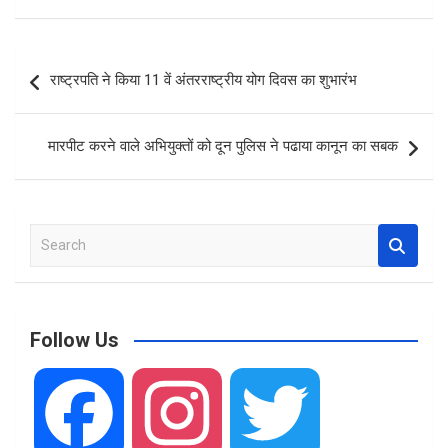
ce
at
ar
b
s
e
Post
राष्ट्रपति ने किया 11 वें अंतरराष्ट्रीय योग दिवस का शुभारंभ
o
A
navigation
o
p
मारपीट करने वाले अभियुक्तों को दून पुलिस ने पढाया कानून का सबक
k
p
S
e
a
r
c
Follow Us
h
F
I
T