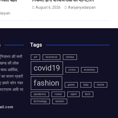
August 6, 2026
Aanjanyadarpan
darpan
n
Tags
दुनियाभर की सभी
art
business
corona
राखण्ड की लोक
covid19
थ-साथ आर्थिक,
crisis
economy
ं का सजग प्रहरी
fashion
 हमारे फोन नंबर
game
lady
movie
ंस्टाग्राम आदि पर
pandemic
rumor
sport
tech
technology
women
ail.com