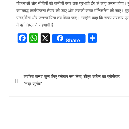
योजनाओं और नीतियों को जमीनी स्तर तक प्रभावी ढंग से लागू करना होगा। मु
समयबद्ध कार्ययोजना तैयार की जाए और उसकी सतत मॉनिटरिंग की जाए। मुख्य
पारदर्शिता और उत्तरदायित्व तय किया जाए। उन्होंने कहा कि राज्य सरकार प्रध
में पूर्ण निष्ठा से सहभागी है।
F
W
X
S
Share
a
h
h
ce
at
ar
b
s
e
Post
o
A
सर्वाेच्च मानव मूल्य लिए ग्लोबल रूप लेता, डीएम सविन का प्रोजेक्ट
navigation
o
p
‘‘नंदा-सुनंदा’’
k
p