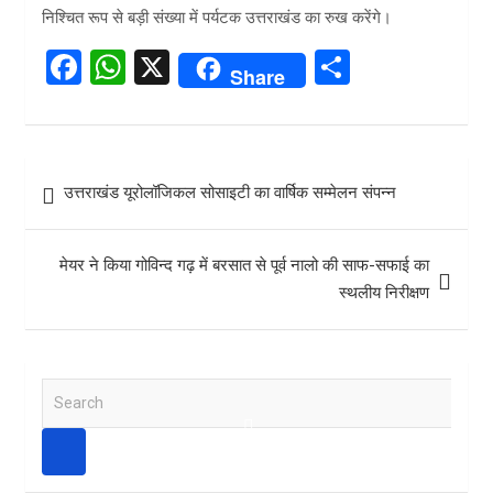
निश्चित रूप से बड़ी संख्या में पर्यटक उत्तराखंड का रुख करेंगे।
F
W
X
S
Share
a
h
h
ce
at
ar
b
s
e
Post
उत्तराखंड यूरोलॉजिकल सोसाइटी का वार्षिक सम्मेलन संपन्न
o
A
navigation
o
p
मेयर ने किया गोविन्द गढ़ में बरसात से पूर्व नालो की साफ-सफाई का
k
p
स्थलीय निरीक्षण
S
e
a
r