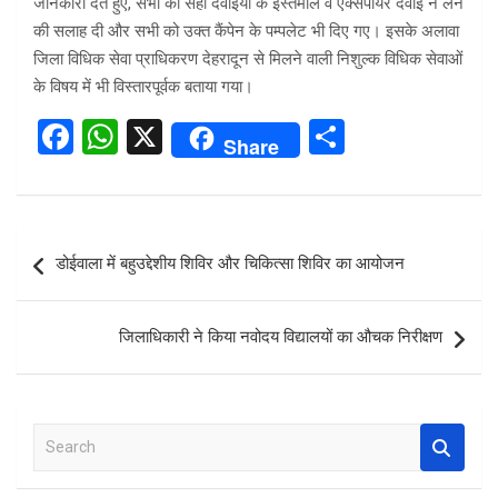
जानकारी देते हुए, सभी को सही दवाइयों के इस्तेमाल व एक्सपायर दवाई न लेने
की सलाह दी और सभी को उक्त कैंपेन के पम्पलेट भी दिए गए। इसके अलावा
जिला विधिक सेवा प्राधिकरण देहरादून से मिलने वाली निशुल्क विधिक सेवाओं
के विषय में भी विस्तारपूर्वक बताया गया।
F
W
X
S
Share
a
h
h
ce
at
ar
b
s
e
Post
डोईवाला में बहुउद्देशीय शिविर और चिकित्सा शिविर का आयोजन
o
A
navigation
o
p
जिलाधिकारी ने किया नवोदय विद्यालयों का औचक निरीक्षण
k
p
S
e
a