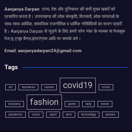
Aanjanya Darpan
राज्य, देश और दुनियाभर की सभी मुख्य खबरों को
प्रसारित करता है। उत्तराखण्ड की लोक संस्कृति, विरासतों, लोक परंपराओ के
साथ-साथ आर्थिक, सामाजिक राजनीतिक व धार्मिक गतिविधियों का सजग प्रहरी
है। Aanjanya Darpan से जुड़ने के लिए हमारे फोन नंबर के माध्यम या फेसबुक
पेज,यू-ट्यूब चैनल,इंस्टाग्राम आदि पर सम्पर्क करे।
Email: aanjanyadarpan24@gmail.com
Tags
covid19
art
business
corona
crisis
fashion
economy
game
lady
movie
pandemic
rumor
sport
tech
technology
women