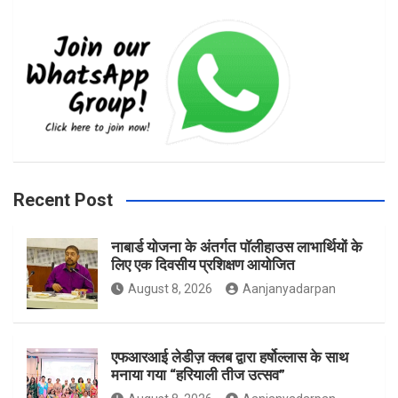
c
s
i
e
t
t
b
a
t
Recent Post
नाबार्ड योजना के अंतर्गत पॉलीहाउस लाभार्थियों के
o
g
e
लिए एक दिवसीय प्रशिक्षण आयोजित
August 8, 2026
Aanjanyadarpan
o
r
r
एफआरआई लेडीज़ क्लब द्वारा हर्षोल्लास के साथ
मनाया गया “हरियाली तीज उत्सव”