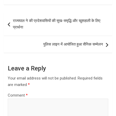
ce
at
ar
b
s
e
Post
राज्यपाल ने की प्रदेशवासियों की सुख-समृद्धि और खुशहाली के लिए
o
A
navigation
प्रार्थना
o
p
k
p
पुलिस लाइन में आयोजित हुआ सैनिक सम्मेलन
Leave a Reply
Your email address will not be published.
Required fields
are marked
*
Comment
*