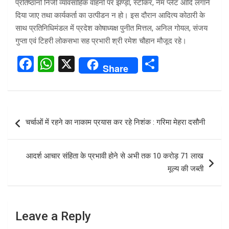
प्रतिष्ठानों निजी व्यावसाहिक वाहनों पर झण्ड़ा, स्टीकर, नेम प्लेट आदि लगाने
दिया जाए तथा कार्यकर्ता का उत्पीडन न हो। इस दौरान आदित्य कोठारी के
साथ प्रतिनिधिमंडल में प्रदेश कोषाध्यक्ष पुनीत मित्तल, अनिल गोयल, संजय
गुप्ता एवं टिहरी लोकसभा सह प्रभारी श्री रमेश चौहान मौजूद रहे।
F
W
X
S
Share
a
h
h
ce
at
ar
b
s
e
Post
चर्चाओं में रहने का नाकाम प्रयास कर रहे निशंक : गरिमा मेहरा दसौनी
o
A
navigation
o
p
आदर्श आचार संहिता के प्रभावी होने से अभी तक 10 करोड़ 71 लाख
k
p
मूल्य की जब्ती
Leave a Reply