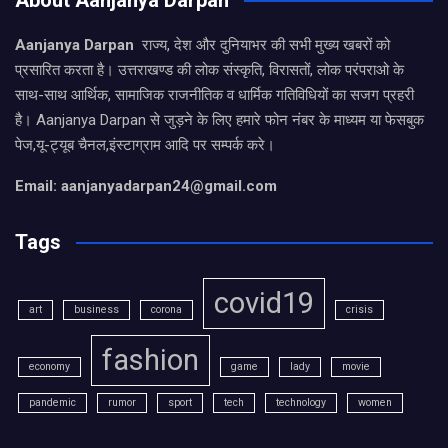
Aanjanya Darpan
राज्य, देश और दुनियाभर की सभी मुख्य खबरों को
प्रसारित करता है। उत्तराखण्ड की लोक संस्कृति, विरासतों, लोक परंपराओ के
साथ-साथ आर्थिक, सामाजिक राजनीतिक व धार्मिक गतिविधियों का सजग प्रहरी
है। Aanjanya Darpan से जुड़ने के लिए हमारे फोन नंबर के माध्यम या फेसबुक
पेज,यू-ट्यूब चैनल,इंस्टाग्राम आदि पर सम्पर्क करे।
Email: aanjanyadarpan24@gmail.com
Tags
covid19
art
business
corona
crisis
fashion
economy
game
lady
movie
pandemic
rumor
sport
tech
technology
women