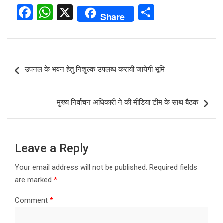
F
W
X
S
Share
a
h
h
ce
at
ar
b
s
e
Post
उपनल के भवन हेतु निशुल्क उपलब्ध करायी जायेगी भूमि
o
A
navigation
o
p
मुख्य निर्वाचन अधिकारी ने की मीडिया टीम के साथ बैठक
k
p
Leave a Reply
Your email address will not be published.
Required fields
are marked
*
Comment
*