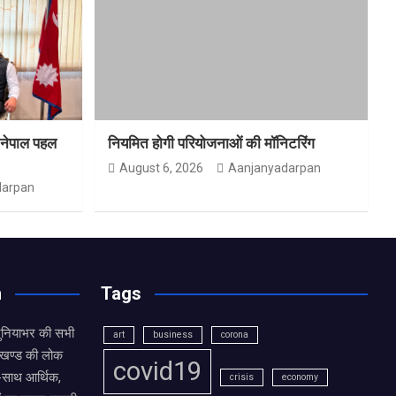
त-नेपाल पहल
नियमित होगी परियोजनाओं की मॉनिटरिंग
August 6, 2026
Aanjanyadarpan
darpan
n
Tags
दुनियाभर की सभी
art
business
corona
राखण्ड की लोक
covid19
थ-साथ आर्थिक,
crisis
economy