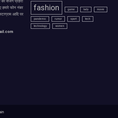
ं का सजग प्रहरी
fashion
 हमारे फोन नंबर
game
lady
movie
ंस्टाग्राम आदि पर
pandemic
rumor
sport
tech
technology
women
ail.com
ain