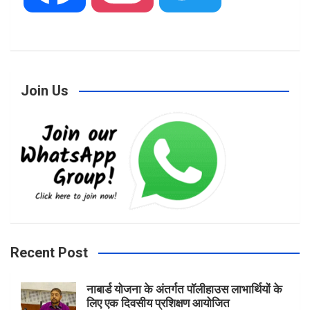
a
n
w
Join Us
c
s
i
e
t
t
b
a
t
Recent Post
नाबार्ड योजना के अंतर्गत पॉलीहाउस लाभार्थियों के
o
g
e
लिए एक दिवसीय प्रशिक्षण आयोजित