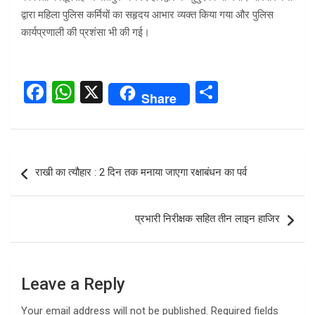
द्वारा महिला पुलिस कर्मियों का सहृदय आभार व्यक्त किया गया और पुलिस
कार्यप्रणाली की प्रशंसा भी की गई।
F
W
X
S
Share
a
h
h
ce
at
ar
b
s
e
Post
राखी का त्यौहार : 2 दिन तक मनाया जाएगा रक्षाबंधन का पर्व
o
A
navigation
o
p
प्रभारी निरीक्षक सहित तीन लाइन हाजिर
k
p
Leave a Reply
Your email address will not be published.
Required fields