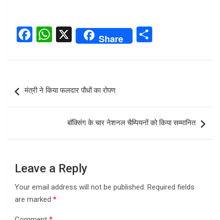
F
W
X
S
Share
a
h
h
ce
at
ar
b
s
e
Post
मंत्री ने किया फलदार पौधों का रोपण
o
A
navigation
o
p
बॉक्सिंग के चार नेशनल चैम्पियनों को किया सम्मानित
k
p
Leave a Reply
Your email address will not be published.
Required fields
are marked
*
Comment
*