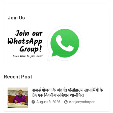
a
n
w
Join Us
c
s
i
e
t
t
b
a
t
Recent Post
नाबार्ड योजना के अंतर्गत पॉलीहाउस लाभार्थियों के
o
g
e
लिए एक दिवसीय प्रशिक्षण आयोजित
August 8, 2026
Aanjanyadarpan