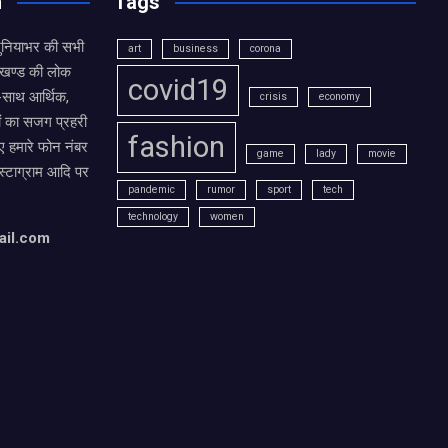
n
Tags
दुनियाभर की सभी
art
business
corona
राखण्ड की लोक
covid19
थ-साथ आर्थिक,
crisis
economy
ं का सजग प्रहरी
fashion
 हमारे फोन नंबर
game
lady
movie
ंस्टाग्राम आदि पर
pandemic
rumor
sport
tech
technology
women
ail.com