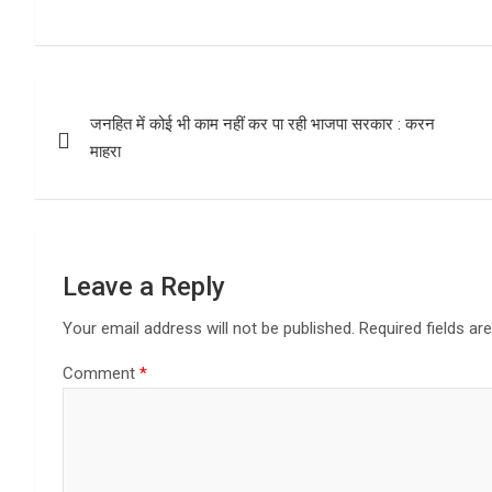
a
h
h
ce
at
ar
b
s
e
Post
o
A
जनहित में कोई भी काम नहीं कर पा रही भाजपा सरकार : करन
navigation
o
p
माहरा
k
p
Leave a Reply
Your email address will not be published.
Required fields a
Comment
*