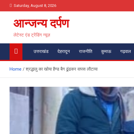
Skip
Saturday, August 8, 2026
to
content
आन्जन्य दर्पण
लेटेस्ट एंड ट्रेंडिंग न्यूज़
उत्तराखंड
देहरादून
राजनीति
कुमाऊ
गढ़वाल
Home
श्रद्धालु का खोया हैण्ड बैग ढूंढकर वापस लौटाया