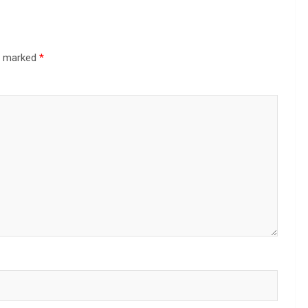
re marked
*