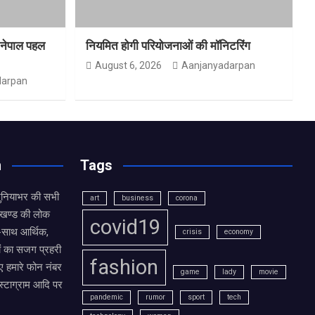
त-नेपाल पहल
नियमित होगी परियोजनाओं की मॉनिटरिंग
August 6, 2026
Aanjanyadarpan
darpan
n
Tags
दुनियाभर की सभी
art
business
corona
राखण्ड की लोक
covid19
थ-साथ आर्थिक,
crisis
economy
ं का सजग प्रहरी
fashion
 हमारे फोन नंबर
game
lady
movie
ंस्टाग्राम आदि पर
pandemic
rumor
sport
tech