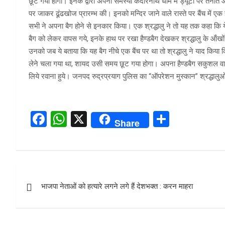
छूट गया होगा। इनके द्वारा अपनी समस्या केदारनाथ धाम में ड्यूटी पर तैनात आर
पर जाकर ढूंढखोज प्रारम्भ की। इनको मन्दिर जाने वाले रास्ते पर बैंच में एक है
सभी ने अपना बैग होने से इनकार किया। एक श्रद्धालु ने तो यह तक कहा कि ये 
बैग को लेकर वापस गये, इनके हाथ पर रखा हैण्डबैग देखकर श्रद्धालु के ऑंख
उनको जब ये बताया कि यह बैग नीचे एक बैंच पर था तो श्रद्धालु ने याद किया
लेने चला गया था, शायद उसी समय छूट गया होगा। अपना हैण्डबैग सकुशल वाप
लिये रवाना हुये। जनपद रुद्रप्रयाग पुलिस का “ऑपरेशन मुस्कान” श्रद्धालुओं 
F
W
X
S
Share
a
h
h
ce
at
ar
b
s
e
Post
o
A
भाजपा नेताओं को हत्यारे लगने लगे हैं देशभक्त : करन माहरा
navigation
o
p
k
p