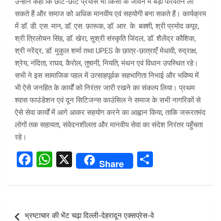
उन्होंने कहा कि छोटे-छोटे प्रयास भी किसी के जीवन में बड़ा परिवर्तन ला
सकते हैं और समाज को अधिक मानवीय एवं सहयोगी बना सकते हैं। कार्यक्रम
में डॉ. डी. एस. मान, डॉ. एस. फ़ारूक, डॉ. आर. के. बक्शी, श्री प्रमोद कपूर,
श्री त्रिलोचन सिंह, डॉ. खेरा, सुश्री संस्कृति जिंदल, डॉ. शैलेंद्र कौशिक,
श्री नरेंद्र, डॉ. मुकुल शर्मा तथा UPES के छात्र-छात्राएँ मेधावी, रुद्राक्ष,
श्रेय, नंदिता, राघव, कैरोल, तुषानी, नियति, मंथन एवं विधान उपस्थित रहे।
सभी ने इस सामाजिक पहल में उत्साहपूर्वक सहभागिता निभाई और भविष्य में
भी ऐसे जनहित के कार्यों को निरंतर जारी रखने का संकल्प लिया। प्रथम
श्वास फाउंडेशन एवं दून सिटिजन्स काउंसिल ने समाज के सभी नागरिकों से
ऐसे सेवा कार्यों में आगे आकर सहयोग करने का आह्वान किया, ताकि जरूरतमंद
लोगों तक सहायता, संवेदनशीलता और मानवीय सेवा का संदेश निरंतर पहुँचता
रहे।
F
W
X
S
Share
a
h
h
ce
at
ar
b
s
e
Post
भ्रष्टाचार की भेंट चढ़ा दिल्ली-देहरादून एक्सप्रेस-वे