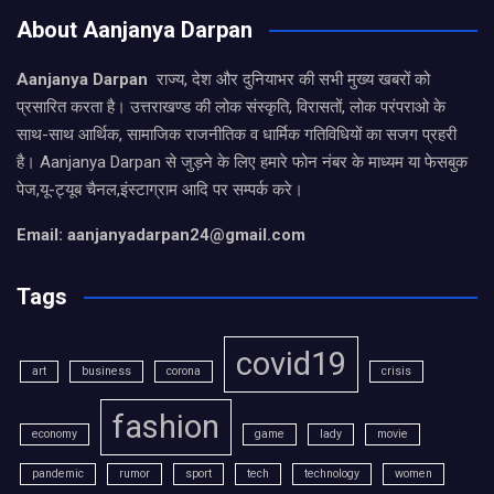
About Aanjanya Darpan
Aanjanya Darpan
राज्य, देश और दुनियाभर की सभी मुख्य खबरों को
प्रसारित करता है। उत्तराखण्ड की लोक संस्कृति, विरासतों, लोक परंपराओ के
साथ-साथ आर्थिक, सामाजिक राजनीतिक व धार्मिक गतिविधियों का सजग प्रहरी
है। Aanjanya Darpan से जुड़ने के लिए हमारे फोन नंबर के माध्यम या फेसबुक
पेज,यू-ट्यूब चैनल,इंस्टाग्राम आदि पर सम्पर्क करे।
Email: aanjanyadarpan24@gmail.com
Tags
covid19
art
business
corona
crisis
fashion
economy
game
lady
movie
pandemic
rumor
sport
tech
technology
women