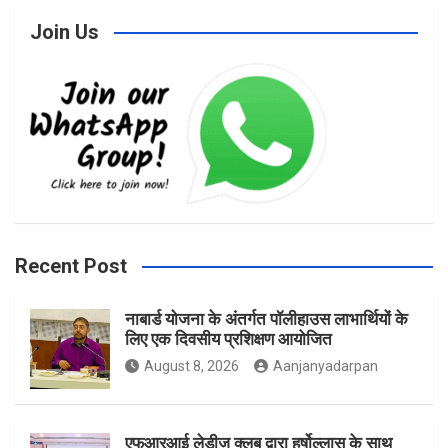
Join Us
c
s
i
e
t
t
b
a
t
Recent Post
नाबार्ड योजना के अंतर्गत पॉलीहाउस लाभार्थियों के
o
g
e
लिए एक दिवसीय प्रशिक्षण आयोजित
August 8, 2026
Aanjanyadarpan
o
r
r
एफआरआई लेडीज़ क्लब द्वारा हर्षोल्लास के साथ