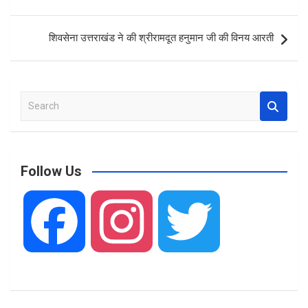
o
A
navigation
o
p
शिवसेना उत्तराखंड ने की श्रीरामदूत हनुमान जी की विनय आरती
k
p
S
e
a
r
c
Follow Us
h
F
I
T
a
n
w