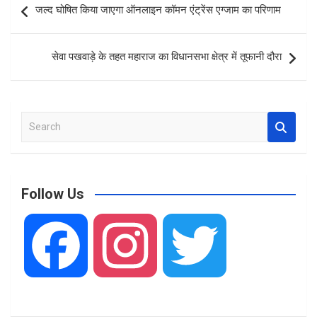
जल्द घोषित किया जाएगा ऑनलाइन कॉमन एंट्रेंस एग्जाम का परिणाम
o
A
navigation
o
p
सेवा पखवाड़े के तहत महाराज का विधानसभा क्षेत्र में तूफानी दौरा
k
p
S
e
a
r
c
Follow Us
h
F
I
T
a
n
w