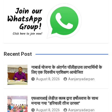
c
s
i
e
t
t
b
a
t
Recent Post
नाबार्ड योजना के अंतर्गत पॉलीहाउस लाभार्थियों के
o
g
e
लिए एक दिवसीय प्रशिक्षण आयोजित
August 8, 2026
Aanjanyadarpan
o
r
r
एफआरआई लेडीज़ क्लब द्वारा हर्षोल्लास के साथ
मनाया गया “हरियाली तीज उत्सव”
August 8, 2026
Aanjanyadarpan