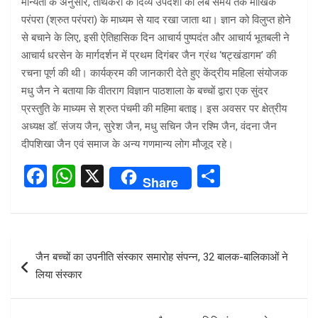
मान्यता के अनुसार, तीर्थंकरों के दिव्य उपदेशों को लंबे समय तक मौखिक
परंपरा (श्रुत परंपरा) के माध्यम से याद रखा जाता था। ज्ञान को विलुप्त होने
से बचाने के लिए, इसी ऐतिहासिक दिन आचार्य पुष्पदंत और आचार्य भूतबली ने
आचार्य धरसेन के मार्गदर्शन में प्रथम दिगंबर जैन ग्रंथ ‘षट्खंडागम’ की
रचना पूर्ण की थी। कार्यक्रम की जानकारी देते हुए केंद्रीय महिला संयोजक
मधु जैन ने बताया कि वीतराग विज्ञान पाठशाला के बच्चों द्वारा एक सुंदर
प्रस्तुति के माध्यम से श्रुत पंचमी की महिमा बताइ। इस अवसर पर क्षेत्रीय
अध्यक्ष डॉ. संजय जैन, सुरेश जैन, मधु सचिन जैन रश्मि जैन, वंदना जैन
दीपशिखा जैन एवं समाज के अन्य गणमान्य लोग मौजूद रहे।
F
W
X
S
Share
a
h
h
ce
at
ar
b
s
e
Post
जैन बच्चों का उपनीति संस्कार समारोह संपन्न, 32 बालक-बालिकाओं ने
o
A
navigation
लिया संस्कार
o
p
k
p