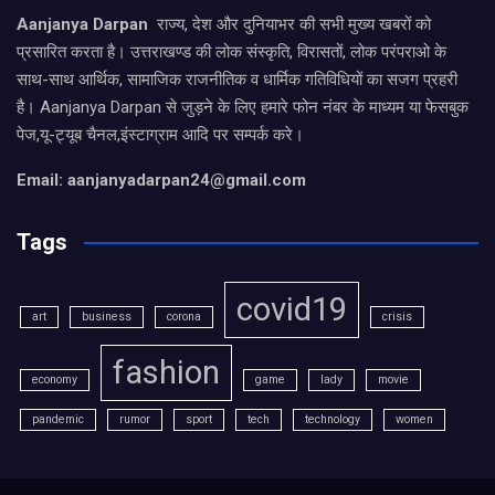
Aanjanya Darpan
राज्य, देश और दुनियाभर की सभी मुख्य खबरों को
प्रसारित करता है। उत्तराखण्ड की लोक संस्कृति, विरासतों, लोक परंपराओ के
साथ-साथ आर्थिक, सामाजिक राजनीतिक व धार्मिक गतिविधियों का सजग प्रहरी
है। Aanjanya Darpan से जुड़ने के लिए हमारे फोन नंबर के माध्यम या फेसबुक
पेज,यू-ट्यूब चैनल,इंस्टाग्राम आदि पर सम्पर्क करे।
Email: aanjanyadarpan24@gmail.com
Tags
covid19
art
business
corona
crisis
fashion
economy
game
lady
movie
pandemic
rumor
sport
tech
technology
women